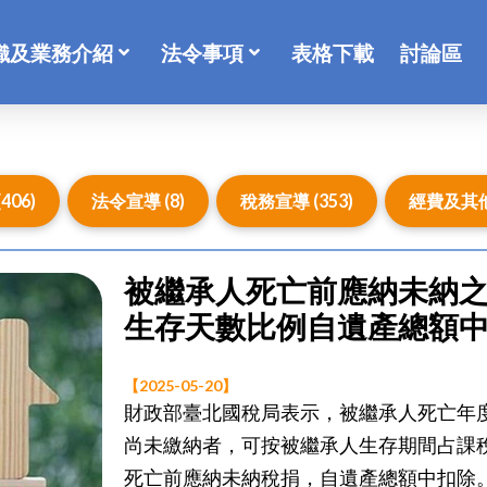
織及業務介紹
法令事項
表格下載
討論區
406)
法令宣導 (8)
稅務宣導 (353)
經費及其他宣
被繼承人死亡前應納未納
生存天數比例自遺產總額
【2025-05-20】
財政部臺北國稅局表示，被繼承人死亡年
尚未繳納者，可按被繼承人生存期間占課
死亡前應納未納稅捐，自遺產總額中扣除