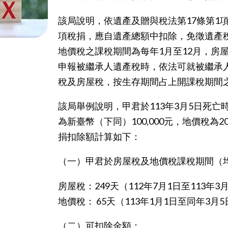
該局說明，依遺產及贈與稅法第17條第1
項稅捐，應自遺產總額中扣除，免徵遺產
地價稅之課稅期間為每年1月至12月，房
申報被繼承人遺產稅時，依法可就被繼承
稅及房屋稅，按生存期間占上開課稅期間
該局舉例說明，甲君於113年3月5日死
為新臺幣（下同）100,000元，地價稅為
捐扣除額計算如下：
（一）甲君於房屋稅及地價稅課稅期間（均為
房屋稅：249天（112年7月1日至113年3
地價稅： 65天（113年1月1日至同年3月5
（二）可扣除金額：